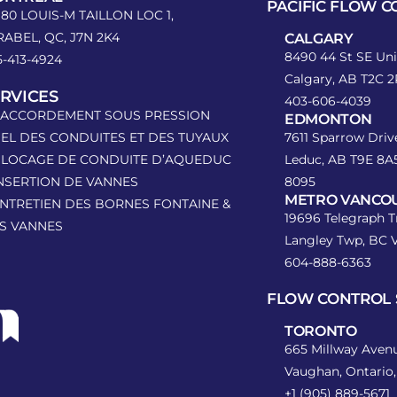
PACIFIC FLOW 
980 LOUIS-M TAILLON LOC 1,
RABEL, QC, J7N 2K4
CALGARY
8490 44 St SE Unit
5-413-4924
Calgary, AB T2C 
RVICES
403-606-4039
RACCORDEMENT SOUS PRESSION
EDMONTON
GEL DES CONDUITES ET DES TUYAUX
7611 Sparrow Drive
BLOCAGE DE CONDUITE D’AQUEDUC
Leduc, AB T9E 8
INSERTION DE VANNES
8095
METRO VANCO
ENTRETIEN DES BORNES FONTAINE &
19696 Telegraph Tr
S VANNES
Langley Twp, BC 
604-888-6363
FLOW CONTROL 
TORONTO
665 Millway Avenu
Vaughan, Ontario,
+1 (905) 889-5671