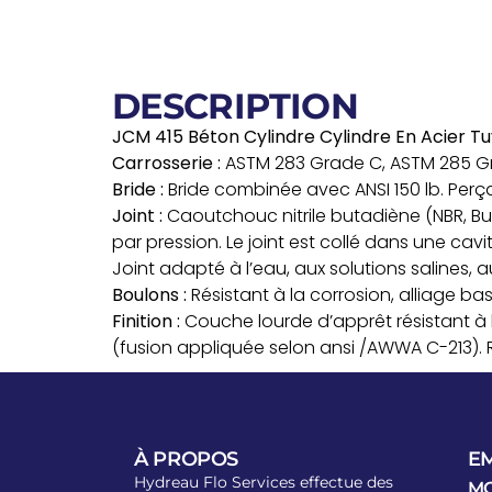
DESCRIPTION
JCM 415 Béton Cylindre Cylindre En Acier
Carrosserie :
ASTM 283 Grade C, ASTM 285 Gr
Bride :
Bride combinée avec ANSI 150 lb. Perça
Joint :
Caoutchouc nitrile butadiène (NBR, 
par pression. Le joint est collé dans une cav
Joint adapté à l’eau, aux solutions salines,
Boulons :
Résistant à la corrosion, alliage ba
Finition :
Couche lourde d’apprêt résistant à l
(fusion appliquée selon ansi /AWWA C-213).
À PROPOS
E
Hydreau Flo Services effectue des
M