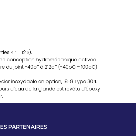
s 4 ” – 12 »).
 une conception hydromécanique activée
ure du joint -40oF à 212oF (-40oC – 100oC)
 Acier inoxydable en option, 18-8 Type 304.
cours d’eau de la glande est revêtu d’époxy
r.
ES PARTENAIRES