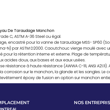
 Tuyau De Taraudage Manchon
ade C, ASTM A-36 Steel ou égal.
ge, encastré pour la vanne de taraudage MSS- SP60 (Sortie
Buna-N) par ASTM D2000. Caoutchouc vierge moulé avec
ité pour la rétention interne et externe. Plage de températ
 aux acides doux, aux bases et aux eaux usées.
sse résistance à haute résistance (AWWA C-111, ANSI A21.11).
a corrosion sur le manchon, la glande et les sangles. Le 
 Revêtement époxy de fusion en option sur manchon entie
MPLACEMENT
NOS ENTREPRIS
ONTREAL