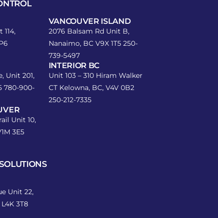
CONTROL
VANCOUVER ISLAND
 114,
2076 Balsam Rd Unit B,
2P6
Nanaimo, BC V9X 1T5
250-
739-5497
INTERIOR BC
, Unit 201,
Unit 103 – 310 Hiram Walker
A5
780-900-
CT Kelowna, BC, V4V 0B2
250-212-7335
UVER
ail Unit 10,
V1M 3E5
SOLUTIONS
e Unit 22,
 L4K 3T8